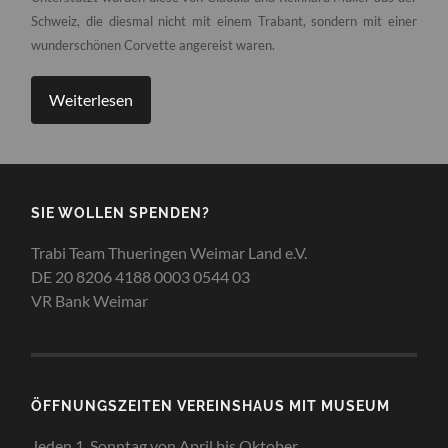
Schweiz, die diesmal nicht mit einem Trabant, sondern mit einer
wunderschönen Corvette angereist waren.
Weiterlesen
SIE WOLLEN SPENDEN?
Trabi Team Thueringen
Weimar Land e.V.
DE 20 8206 4188 0003 0544 03
VR Bank Weimar
ÖFFNUNGSZEITEN VEREINSHAUS MIT MUSEUM
Jeden 1. Sonntag von April bis Oktober,