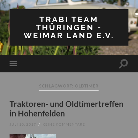
TRABI TEAM
THÜRINGEN -
WEIMAR LAND E.V.
Suchfe
Mobile-
ein-/a
Menü
ein-/ausblenden
SCHLAGWORT:
OLDTIMER
Traktoren- und Oldtimertreffen
in Hohenfelden
JULI 10, 2017
/
KEINE KOMMENTARE